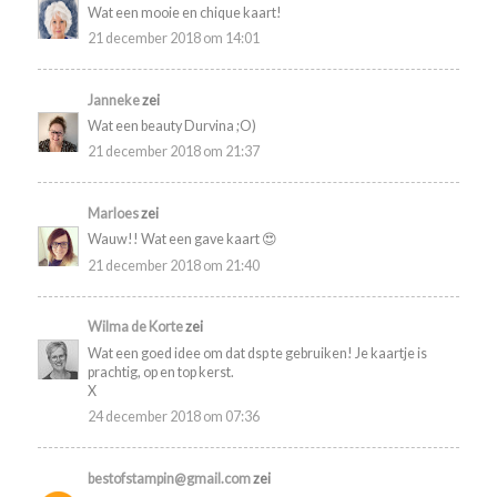
Wat een mooie en chique kaart!
21 december 2018 om 14:01
Janneke
zei
Wat een beauty Durvina ;O)
21 december 2018 om 21:37
Marloes
zei
Wauw!! Wat een gave kaart 😍
21 december 2018 om 21:40
Wilma de Korte
zei
Wat een goed idee om dat dsp te gebruiken! Je kaartje is
prachtig, op en top kerst.
X
24 december 2018 om 07:36
bestofstampin@gmail.com
zei