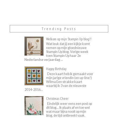
Trending Posts
Welkom op mijn Stampin Up blog!!
Wat leuk dat jij een kijkje komt
nemen op mijn gloednieuwe
Stampin Up blog. Vorige week
toen Stampin Up haar 2e
Nederlandse verjaardag ...
Happy Birthday
Deze kaart heb ik gemaakt voor
mijn jarige vriendin (en up-line!)
Wilma Een strakke kaart
waarbij ik 3 van de nieuwste
2014-2016...
Christmas Cheer
Eindelijk weer eens een post op
dit blog... Ik plaats af en toe wel
wat maar bijna nooit op mijn
blog, de tijd ontbreekt vaak.