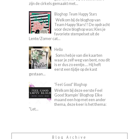
zijn de cirkels gemaakt met...
Bloghop: Team Happy Stars
Welkom bij de bloghop van
Team Happy Stars!! De opdracht
voor deze bloghop was: Kies je
favoriete stempelset uit de
Lente/Zomer cat...
Hello
Soms heb je van die kaarten
waar je zelf weg van bent, nou dit
is er dus zo eentje.... Hij heft
eerst een tijdje op de kast
gestaan...
"Feel Good" Bloghop
Welkom bij deze eerste Feel
Good Stampin' Bloghop Elke
maand een hop met een ander
thema, deze keer is het thema:
"Let...
Blog Archive