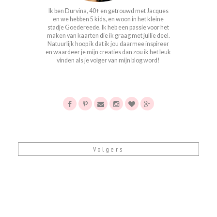
Ik ben Durvina, 40+ en getrouwd met Jacques
en we hebben 5 kids, en woon in het kleine
stadje Goedereede. Ik heb een passie voor het
maken van kaarten die ik graag met jullie deel.
Natuurlijk hoop ik dat ik jou daarmee inspireer
en waardeer je mijn creaties dan zou ik het leuk
vinden als je volger van mijn blog word!
Volgers