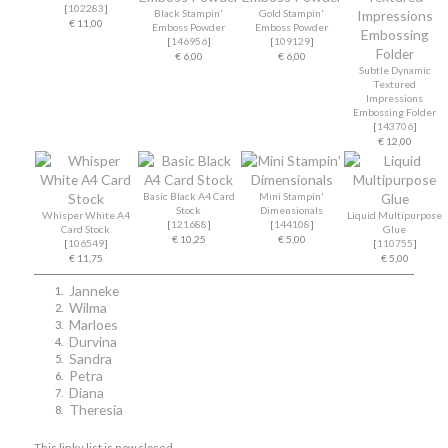
[
102283
]
Black Stampin'
Gold Stampin'
€ 11,00
Emboss Powder
Emboss Powder
[
146956
]
[
109129
]
€ 6,00
€ 6,00
Subtle Dynamic
Textured
Impressions
Embossing Folder
[
143706
]
€ 12,00
Basic Black A4 Card
Mini Stampin'
Stock
Dimensionals
Whisper White A4
Liquid Multipurpose
[
121688
]
[
144108
]
Card Stock
Glue
€ 10,25
€ 5,00
[
106549
]
[
110755
]
€ 11,75
€ 5,00
Janneke
1.
Wilma
2.
Marloes
3.
Durvina
4.
Sandra
5.
Petra
6.
Diana
7.
Theresia
8.
This linky list is now closed.