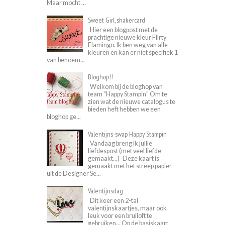
Maar mocht ...
Sweet Girl, shakercard
Hier een blogpost met de
prachtige nieuwe kleur Flirty
Flamingo. Ik ben weg van alle
kleuren en kan er niet specifiek 1
van benoem...
Bloghop!!
Welkom bij de bloghop van
team "Happy Stampin" Om te
zien wat de nieuwe catalogus te
bieden heft hebben we een
bloghop ge...
Valentijns-swap Happy Stampin
Vandaag breng ik jullie
liefdespost (met veel liefde
gemaakt...) Deze kaart is
gemaakt met het streep papier
uit de Designer Se...
Valentijnsdag
Dit keer een 2-tal
valentijnskaartjes, maar ook
leuk voor een bruiloft te
gebruiken... Op de basiskaart