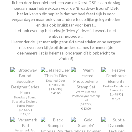
Ik ben deze keer niet met een van de Kerst DSP's aan de slag
gegaan maar heb gekozen voor de "Broadway Bound" DSP,
het leuke van dit papier is dat het heel feestelijk is voor
verjaardagen maar ook voor andere feestelijke gelegenheden
en dus ook bruikbaar voor kerst...
Let ook even op het tekstje "Merry", deze is bewerkt met
embossingpoeder...
Hieronder de lijst met mijn gebruikte materialen enne vergeet
niet even een kijkje bij de andere dames te nemen (de
deelnemerslijst is helemaal onderaan dit blogbericht te
vinden!)
Detailed Deer
Thinlits Dies
Festive Farmhouse
[
147915
]
Elements
Warm Hearted
€ 41,00
[
147890
]
Photopolymer Stamp
Broadway Bound
€ 4,75
Set
Speciality Designer
[
147777
]
Series Paper
€ 13,00
[
146277
]
€ 17,00
Versamark Pad